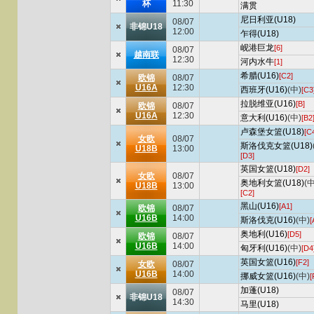
杯
11:30
满贯
尼日利亚(U18)
08/07
非锦U18
12:00
乍得(U18)
岘港巨龙
[6]
08/07
越南联
12:30
河内水牛
[1]
希腊(U16)
[C2]
欧锦
08/07
U16A
12:30
西班牙(U16)
(中)
[C3
拉脱维亚(U16)
[B]
欧锦
08/07
U16A
12:30
意大利(U16)
(中)
[B2
卢森堡女篮(U18)
[C
女欧
08/07
斯洛伐克女篮(U18)
U18B
13:00
[D3]
英国女篮(U18)
[D2]
女欧
08/07
奥地利女篮(U18)
(中
U18B
13:00
[C2]
黑山(U16)
[A1]
欧锦
08/07
U16B
14:00
斯洛伐克(U16)
(中)
[
奥地利(U16)
[D5]
欧锦
08/07
U16B
14:00
匈牙利(U16)
(中)
[D4
英国女篮(U16)
[F2]
女欧
08/07
U16B
14:00
挪威女篮(U16)
(中)
[
加蓬(U18)
08/07
非锦U18
14:30
马里(U18)