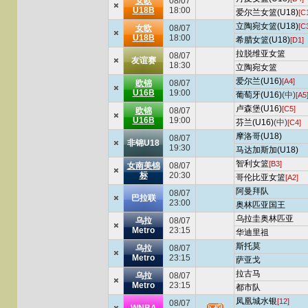
女欧
08/07
U18B
18:00
爱尔兰女篮(U18)
[C
立陶宛女篮(U18)
[C
女欧
08/07
U18B
18:00
希腊女篮(U18)
[D1]
拉脱维亚女篮
08/07
友谊赛
18:30
立陶宛女篮
爱尔兰(U16)
[A4]
欧锦
08/07
U16B
19:00
葡萄牙(U16)
(中)
[A5
卢森堡(U16)
[C5]
欧锦
08/07
U16B
19:00
芬兰(U16)
(中)
[C4]
摩洛哥(U18)
08/07
非锦U18
19:30
马达加斯加(U18)
智利女篮
[B3]
女南美锦
08/07
标
20:30
哥伦比亚女篮
[A2]
阿曼拜队
08/07
巴拉联
23:00
奥林匹亚国王
乌拉圭奥林匹亚
乌拉
08/07
Metro
23:15
华迪里祖
斯托莫
乌拉
08/07
Metro
23:15
萨亚戈
拉古马
乌拉
08/07
Metro
23:15
都市队
凤凰城水银
[12]
08/07