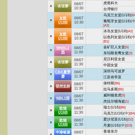
虎尾科大
勇士
08/07
0
0
友谊赛
10:30
台湾银行
鹈鹕
0
0
乌克兰女篮(U18)
[B
女欧
08/07
独行侠
0
0
葡萄牙女篮(U18)
(中
U18B
10:30
[A3]
灰熊
0
0
冰岛女篮(U18)
[A2]
女欧
08/07
国王
0
0
以色列女篮(U18)
(中
U18B
10:30
[B1]
爵士
0
0
金矿巨人女篮
[6]
WNBL1
08/07
西
11:00
东珀斯老鹰女篮
[3]
尼日利亚女篮
08/07
友谊赛
11:30
中国女篮
深圳马可波罗
CBA夏季
08/07
赛
11:30
江苏肯帝亚
保特斯
[B6]
08/07
菲州长杯
11:30
拉马多斯
[B5]
威利顿老虎
[5]
08/07
NBL1西
11:30
杰拉尔顿海盗
[1]
瑞士(U16)
[B6]
欧锦
08/07
U16B
11:30
乌克兰(U16)
(中)
[B4
爱沙尼亚(U16)
[D2]
欧锦
08/07
U16B
11:30
丹麦(U16)
(中)
[D3]
香港东方
中港银盾
08/07