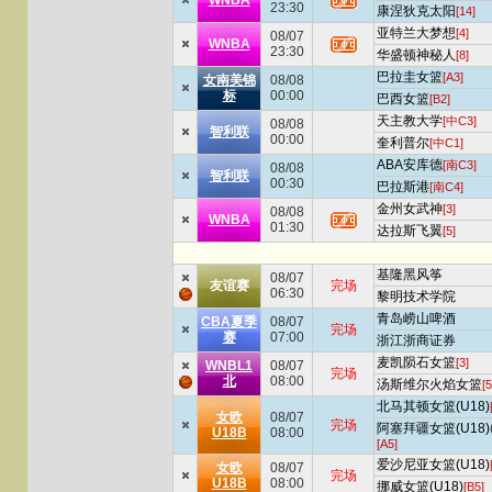
WNBA
23:30
康涅狄克太阳
[14]
亚特兰大梦想
[4]
08/07
WNBA
23:30
华盛顿神秘人
[8]
巴拉圭女篮
[A3]
女南美锦
08/08
标
00:00
巴西女篮
[B2]
天主教大学
[中C3]
08/08
智利联
00:00
奎利普尔
[中C1]
ABA安库德
[南C3]
08/08
智利联
00:30
巴拉斯港
[南C4]
金州女武神
[3]
08/08
WNBA
01:30
达拉斯飞翼
[5]
基隆黑风筝
08/07
友谊赛
完场
06:30
黎明技术学院
青岛崂山啤酒
CBA夏季
08/07
完场
赛
07:00
浙江浙商证券
麦凯陨石女篮
[3]
WNBL1
08/07
完场
北
08:00
汤斯维尔火焰女篮
[5
北马其顿女篮(U18)
女欧
08/07
完场
阿塞拜疆女篮(U18)
U18B
08:00
[A5]
爱沙尼亚女篮(U18)
女欧
08/07
完场
U18B
08:00
挪威女篮(U18)
[B5]