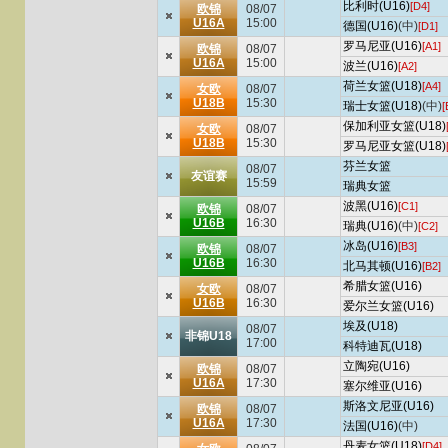
比利时(U16)
[D4]
欧锦
08/07
U16A
15:00
德国(U16)
(中)
[D1]
罗马尼亚(U16)
[A1]
欧锦
08/07
U16A
15:00
波兰(U16)
[A2]
荷兰女篮(U18)
[A4]
女欧
08/07
U18B
15:30
瑞士女篮(U18)
(中)
[
保加利亚女篮(U18)
女欧
08/07
U18B
15:30
罗马尼亚女篮(U18)
芬兰女篮
08/07
友谊赛
15:59
瑞典女篮
波黑(U16)
[C1]
欧锦
08/07
U16B
16:30
瑞典(U16)
(中)
[C2]
冰岛(U16)
[B3]
欧锦
08/07
U16B
16:30
北马其顿(U16)
[B2]
希腊女篮(U16)
女欧
08/07
U16B
16:30
爱尔兰女篮(U16)
埃及(U18)
08/07
非锦U18
17:00
科特迪瓦(U18)
立陶宛(U16)
欧锦
08/07
U16A
17:30
塞尔维亚(U16)
斯洛文尼亚(U16)
欧锦
08/07
U16A
17:30
法国(U16)
(中)
丹麦女篮(U18)
[D4]